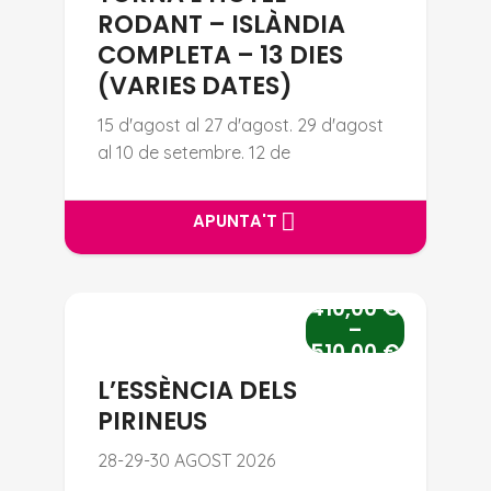
RODANT – ISLÀNDIA
COMPLETA – 13 DIES
(VARIES DATES)
15 d'agost al 27 d'agost. 29 d'agost
al 10 de setembre. 12 de
APUNTA'T
APUNTA'T
410,00
€
L’ESSÈNCIA DELS PIRINEUS
–
510,00
€
L’ESSÈNCIA DELS
PIRINEUS
28-29-30 AGOST 2026