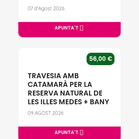
07 d'Agost 2026
APUNTA'T
APUNTA'T
TRAVESIA AMB CATAMARÀ PER 
56,00
€
TRAVESIA AMB
CATAMARÀ PER LA
RESERVA NATURAL DE
LES ILLES MEDES + BANY
09 AGOST 2026
APUNTA'T
APUNTA'T