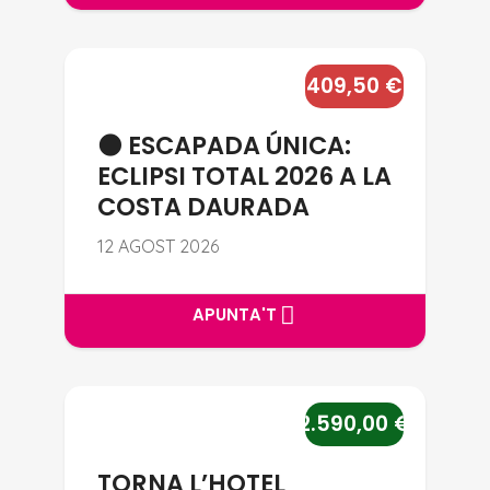
🌑 ESCAPADA ÚNICA: ECLIPSI 
409,50
€
🌑 ESCAPADA ÚNICA:
ECLIPSI TOTAL 2026 A LA
COSTA DAURADA
12 AGOST 2026
APUNTA'T
APUNTA'T
TORNA L’HOTEL RODANT – ISLÀ
2.590,00
€
TORNA L’HOTEL