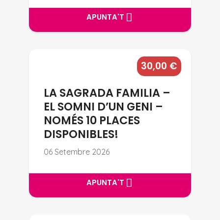
APUNTA'T
APUNTA'T
LA SAGRADA FAMILIA – EL SOM
30,00
€
LA SAGRADA FAMILIA –
EL SOMNI D’UN GENI –
NOMÉS 10 PLACES
DISPONIBLES!
06 Setembre 2026
APUNTA'T
APUNTA'T