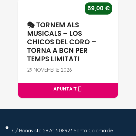
🎭 TORNEM ALS MUSICALS – L
59,00
€
🎭 TORNEM ALS
MUSICALS – LOS
CHICOS DEL CORO –
TORNA A BCN PER
TEMPS LIMITAT!
29 NOVEMBRE 2026
APUNTA'T
APUNTA'T
C/ Bonavista 28,At 3 08923 Santa Coloma de