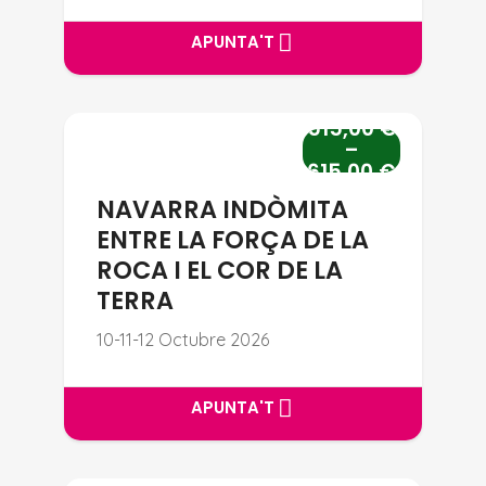
APUNTA'T
APUNTA'T
515,00
€
NAVARRA INDÒMITA ENTRE LA 
–
615,00
€
NAVARRA INDÒMITA
ENTRE LA FORÇA DE LA
ROCA I EL COR DE LA
TERRA
10-11-12 Octubre 2026
APUNTA'T
APUNTA'T