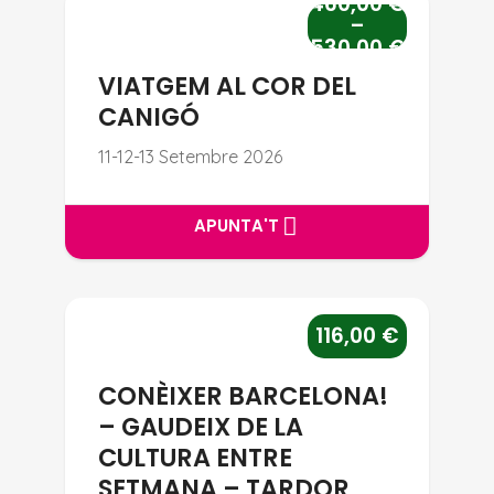
460,00
€
VIATGEM AL COR DEL CANIGÓ
–
530,00
€
VIATGEM AL COR DEL
CANIGÓ
11-12-13 Setembre 2026
APUNTA'T
APUNTA'T
CONÈIXER BARCELONA! – GAU
116,00
€
CONÈIXER BARCELONA!
– GAUDEIX DE LA
CULTURA ENTRE
SETMANA – TARDOR