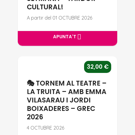
CULTURAL!
A partir del 01 OCTUBRE 2026
APUNTA'T
APUNTA'T
🎭 TORNEM AL TEATRE – LA TR
32,00
€
🎭 TORNEM AL TEATRE –
LA TRUITA – AMB EMMA
VILASARAU I JORDI
BOIXADERES – GREC
2026
4 OCTUBRE 2026