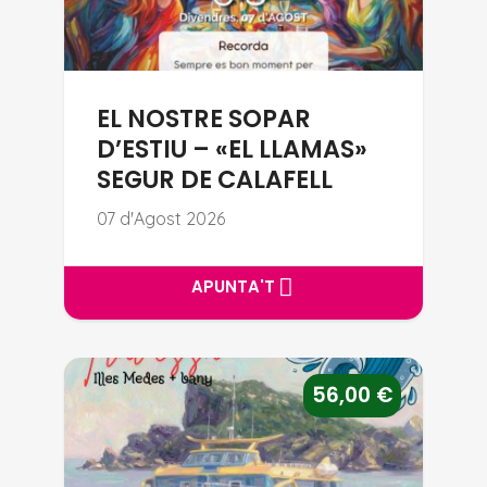
EL NOSTRE SOPAR
D’ESTIU – «EL LLAMAS»
SEGUR DE CALAFELL
07 d'Agost 2026
APUNTA'T
APUNTA'T
TRAVESIA AMB CATAMARÀ PER LA RESERVA NATURAL D
56,00
€