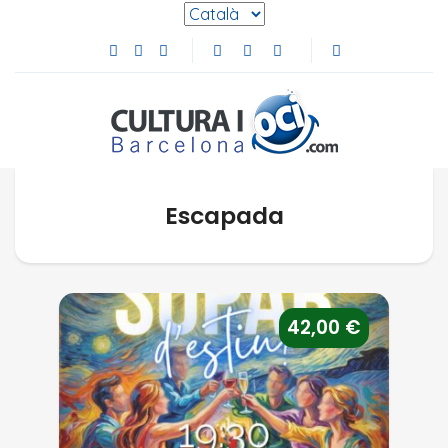
Selecciona l'idioma
Facebook de Cultura i Oci Barcelona (s'obre en
Instagram de Cultura i Oci Barcelona (s'obre
Youtube de Cultura i Oci Barcelona (s'ob
Escapada
EL NOSTRE SOPAR D’ESTIU – «EL LLAMAS» SEGUR DE 
42,00
€