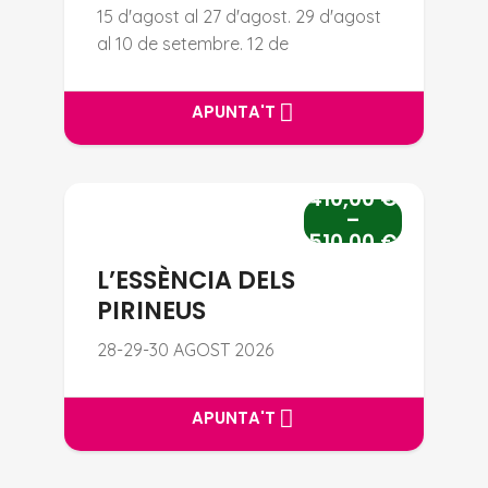
15 d'agost al 27 d'agost. 29 d'agost
al 10 de setembre. 12 de
APUNTA'T
APUNTA'T
410,00
€
L’ESSÈNCIA DELS PIRINEUS
–
510,00
€
L’ESSÈNCIA DELS
PIRINEUS
28-29-30 AGOST 2026
APUNTA'T
APUNTA'T