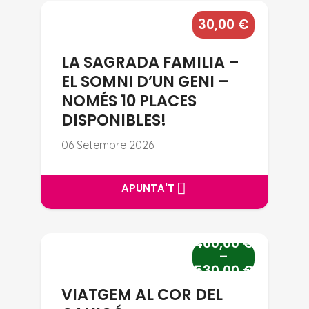
LA SAGRADA FAMILIA – EL SOM
30,00
€
LA SAGRADA FAMILIA –
EL SOMNI D’UN GENI –
NOMÉS 10 PLACES
DISPONIBLES!
06 Setembre 2026
APUNTA'T
APUNTA'T
460,00
€
VIATGEM AL COR DEL CANIGÓ
–
530,00
€
VIATGEM AL COR DEL