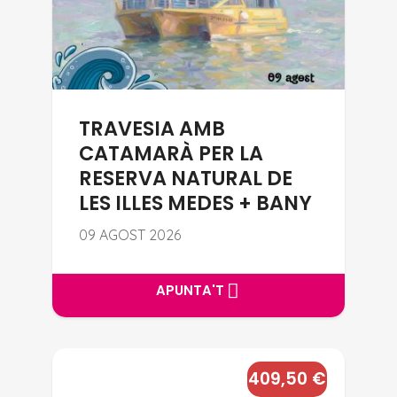
TRAVESIA AMB
CATAMARÀ PER LA
RESERVA NATURAL DE
LES ILLES MEDES + BANY
09 AGOST 2026
APUNTA'T
APUNTA'T
🌑 ESCAPADA ÚNICA: ECLIPSI 
409,50
€