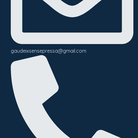
gaudeixsensepressa@gmail.com