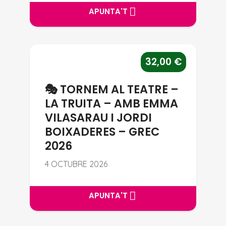
APUNTA'T
APUNTA'T
🎭 TORNEM AL TEATRE – LA TR
32,00
€
🎭 TORNEM AL TEATRE –
LA TRUITA – AMB EMMA
VILASARAU I JORDI
BOIXADERES – GREC
2026
4 OCTUBRE 2026
APUNTA'T
APUNTA'T