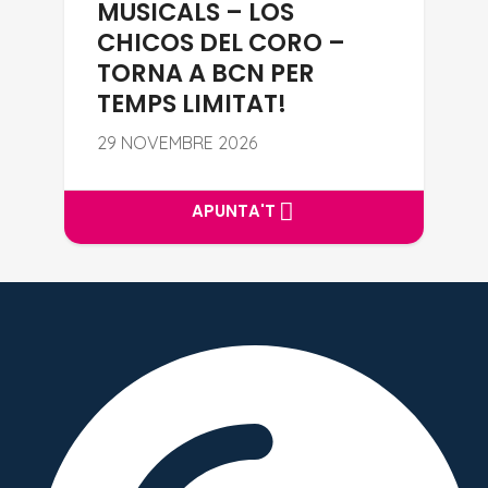
MUSICALS – LOS
CHICOS DEL CORO –
TORNA A BCN PER
TEMPS LIMITAT!
29 NOVEMBRE 2026
APUNTA'T
APUNTA'T