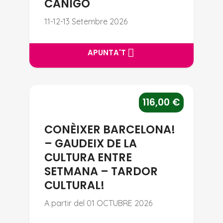
CANIGÓ
11-12-13 Setembre 2026
APUNTA'T
APUNTA'T
CONÈIXER BARCELONA! – GAU
116,00
€
CONÈIXER BARCELONA!
– GAUDEIX DE LA
CULTURA ENTRE
SETMANA – TARDOR
CULTURAL!
A partir del 01 OCTUBRE 2026