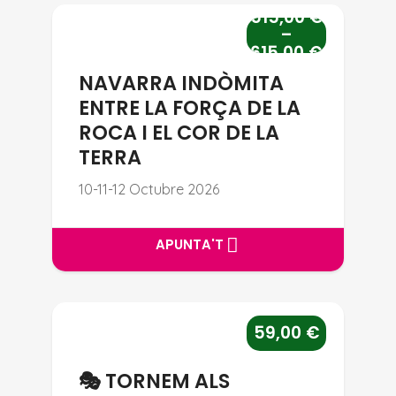
515,00
€
NAVARRA INDÒMITA ENTRE LA 
–
615,00
€
NAVARRA INDÒMITA
ENTRE LA FORÇA DE LA
ROCA I EL COR DE LA
TERRA
10-11-12 Octubre 2026
APUNTA'T
APUNTA'T
🎭 TORNEM ALS MUSICALS – L
59,00
€
🎭 TORNEM ALS