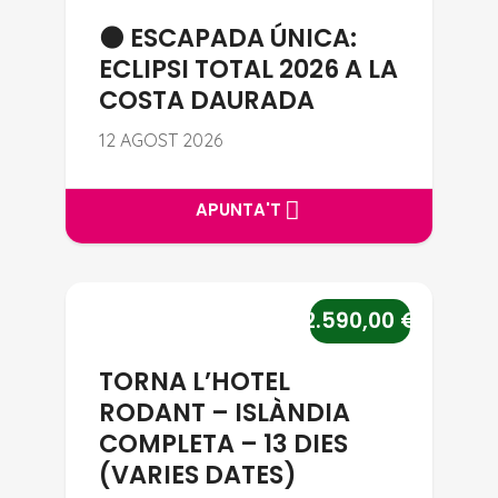
🌑 ESCAPADA ÚNICA:
ECLIPSI TOTAL 2026 A LA
COSTA DAURADA
12 AGOST 2026
APUNTA'T
APUNTA'T
TORNA L’HOTEL RODANT – ISLÀ
2.590,00
€
TORNA L’HOTEL
RODANT – ISLÀNDIA
COMPLETA – 13 DIES
(VARIES DATES)