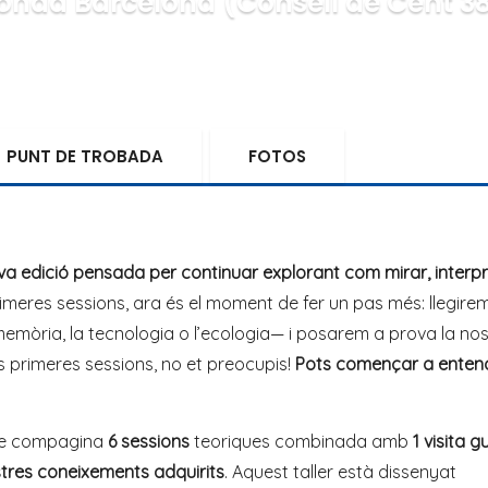
onda Barcelona (Consell de Cent 3
PUNT DE TROBADA
FOTOS
a edició pensada per continuar explorant com mirar, interpr
 primeres sessions, ara és el moment de fer un pas més: llegirem
a memòria, la tecnologia o l’ecologia— i posarem a prova la no
s primeres sessions, no et preocupis!
Pots començar a enten
que compagina
6 sessions
teoriques combinada amb
1
visita g
stres coneixements adquirits
. Aquest taller està dissenyat