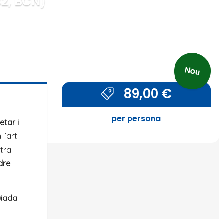
82, BCN)
Nou
89,00
€
per persona
etar i
 l’art
stra
dre
uiada