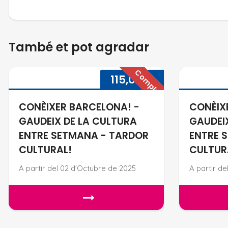
També et pot agradar
Complet
CONÈIXER BARCELONA! - GAUDEIX DE
115,00
€
CONÈIXER BARCELONA! -
CONÈIX
GAUDEIX DE LA CULTURA
GAUDEI
ENTRE SETMANA - TARDOR
ENTRE 
CULTURAL!
CULTUR
A partir del 02 d'Octubre de 2025
A partir d
CONÈIXER BARCELONA! - GAUDEIX DE