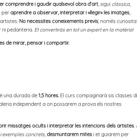
s per comprendre i gaudir qualsevol obra d’art
, sigui
clàssica,
e per
aprendre a observar, interpretar i «llegir» les imatges
,
artistes.
No necessites coneixements previs
; només curiositat
r ni pedanteria.
Et convertiràs en tot un expert en la matèria!
s de mirar, pensar i compartir.
 té una durada de
1,5 hores
.
El curs compaginarà sis classes d
aleria independent a on possarem a prova els nostres
ir missatges ocults i interpretar les intencions dels artistes
.
s i exemples concrets
,
desmuntarem mites
i et guiarem per