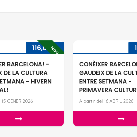
 LA CULTURA ENTRE SETMANA - TARDOR CULTURAL!
CONÈIXER BARCELONA! - GAUDEIX DE LA CULTURA EN
CONÈIX
116,00
€
Nou
ER BARCELONA! -
CONÈIXER BARCELO
X DE LA CULTURA
GAUDEIX DE LA CUL
SETMANA - HIVERN
ENTRE SETMANA -
AL!
PRIMAVERA CULTUR
el 15 GENER 2026
A partir del 16 ABRIL 2026
 LA CULTURA ENTRE SETMANA - TARDOR CULTURAL!
CONÈIXER BARCELONA! - GAUDEIX DE LA CULTURA EN
CONÈIXE