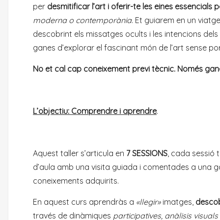
per
desmitificar l’art i oferir-te les eines essencial
moderna o contemporània
. Et guiarem en un viatg
descobrint els missatges ocults i les intencions dels 
ganes d’explorar el fascinant món de l’art sense po
No et cal cap coneixement previ tècnic. Només gane
L’objectiu: Comprendre i aprendre
.
Aquest taller s’articula en
7 SESSIONS
, cada sessió
d’aula amb una visita guiada i comentades a una g
coneixements adquirits.
En aquest curs aprendràs a
«llegir»
imatges,
descobr
través de dinàmiques
participatives, anàlisis visual