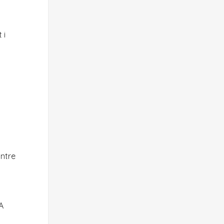
 i
intre
 A