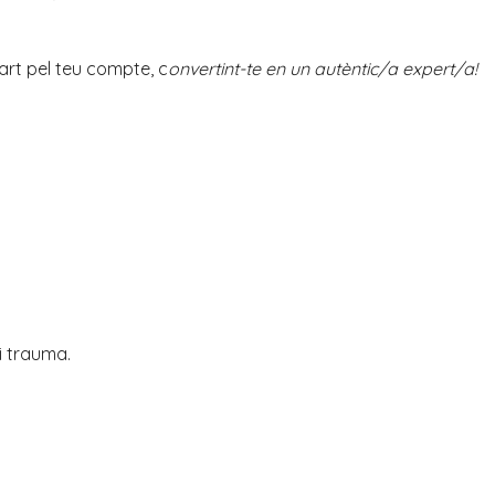
’art pel teu compte, c
onvertint-te en un autèntic/a expert/a!
i trauma.