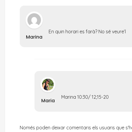
En quin horari es farà? No sé veure’l
Marina
Marina 10:30/ 12;15-20
Maria
Només poden deixar comentaris els usuaris que s'han