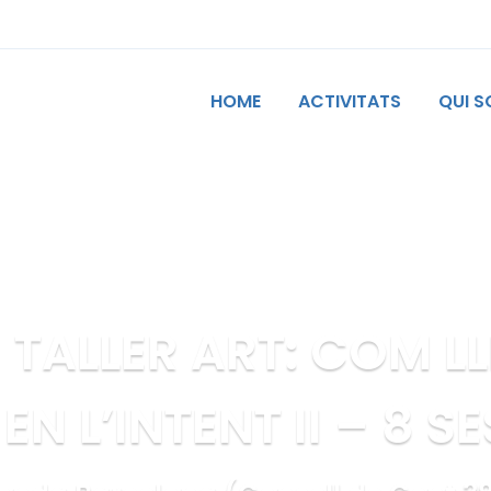
HOME
ACTIVITATS
QUI 
 TALLER ART: COM LL
EN L’INTENT II – 8 S