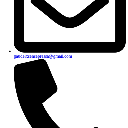
gaudeixsensepressa@gmail.com