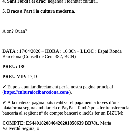
4. Sant Jordi i el drac:
llegenda i identitat cultural.
5. Dracs a l’art i la cultura moderna.
A on? Quan?
DATA :
17/04/2026 –
HORA :
10:30h –
LLOC :
Espai Ronda
Barcelona (Consell de Cent 382, BCN)
PREU:
18€
PREU VIP:
17,1€
✔ Et pots apuntar directament per la nostra pagina principal
(
https://culturaiocibarcelona.com/
).
✔ A la mateixa pagina pots realitzar el pagament a traves d’una
plataforma segura amb tarjeta o PayPal. També pots fer transferencia
bancaria al següent nº de compte bancari o inclús fer un BIZUM:
COMPTE: ES4401820846420201850639 BBVA
, Maria
Vallverdú Segura, o