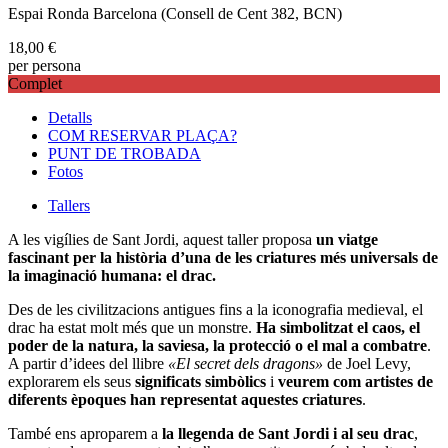
Espai Ronda Barcelona (Consell de Cent 382, BCN)
18,00
€
per persona
Complet
Detalls
COM RESERVAR PLAÇA?
PUNT DE TROBADA
Fotos
Tallers
A les vigílies de Sant Jordi, aquest taller proposa
un viatge
fascinant per la història d’una de les criatures més universals de
la imaginació humana: el drac.
Des de les civilitzacions antigues fins a la iconografia medieval, el
drac ha estat molt més que un monstre.
Ha simbolitzat el caos, el
poder de la natura, la saviesa, la protecció o el mal a combatre
.
A partir d’idees del llibre
«El secret dels dragons»
de Joel Levy,
explorarem els seus
significats simbòlics
i
veurem com artistes de
diferents èpoques han representat aquestes criatures
.
També ens aproparem a
la llegenda de Sant Jordi i al seu drac
,