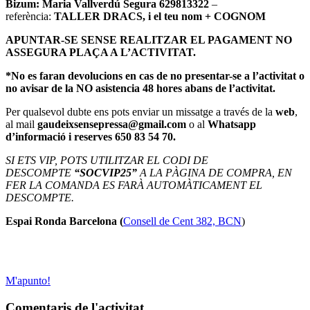
Bizum: Maria Vallverdú Segura 629813322
–
referència:
TALLER DRACS, i el teu nom + COGNOM
APUNTAR-SE SENSE REALITZAR EL PAGAMENT NO
ASSEGURA PLAÇA A L’ACTIVITAT.
*No es faran devolucions en cas de no presentar-se a l’activitat o
no avisar de la NO asistencia 48 hores abans de l’activitat.
Per qualsevol dubte ens pots enviar un missatge a través de la
web
,
al mail
gaudeixsensepressa@gmail.com
o al
Whatsapp
d’informació i reserves 650 83 54 70.
SI ETS VIP, POTS UTILITZAR EL CODI DE
DESCOMPTE
“SOCVIP25”
A LA PÀGINA DE COMPRA, EN
FER LA COMANDA ES FARÀ AUTOMÀTICAMENT EL
DESCOMPTE.
Espai Ronda Barcelona (
Consell de Cent 382, BCN
)
M'apunto!
Comentaris de l'activitat