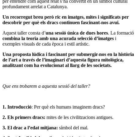
per entendre com aquest relat s’ha convertit en un símbol cultural
profundament arrelat a Catalunya.
Un recorregut breu però ric en imatges, mites i significats per
descobrir per què els dracs continuen fascinant-nos avui.
Aquest taller consta d’
una sessió única de dues hores
. La formació
combina la teoria amb una acurada selecció d’imatges
i
exemples visuals de cada època i estil artístic.
Una proposta lúdica i fascinant per submergir-nos en la història
de l’art a través de l’imaginari d’aquesta figura mitològica,
analitzant com ha evolucionat al llarg de les societats.
Que ens trobarem a aquesta sessió del taller?
1. Introducció
: Per què els humans imaginem dracs?
2. Els primers dracs:
mites de les civilitzacions antigues.
3. El drac a l’edat mitjana:
símbol del mal.