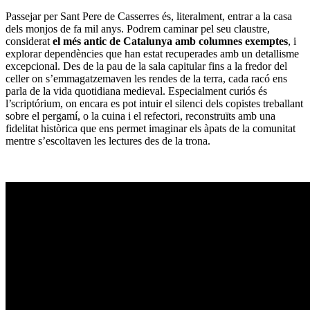
Passejar per Sant Pere de Casserres és, literalment, entrar a la casa
dels monjos de fa mil anys. Podrem caminar pel seu claustre,
considerat
el més antic de Catalunya amb columnes exemptes
, i
explorar dependències que han estat recuperades amb un detallisme
excepcional. Des de la pau de la sala capitular fins a la fredor del
celler on s’emmagatzemaven les rendes de la terra, cada racó ens
parla de la vida quotidiana medieval. Especialment curiós és
l’scriptórium, on encara es pot intuir el silenci dels copistes treballant
sobre el pergamí, o la cuina i el refectori, reconstruïts amb una
fidelitat històrica que ens permet imaginar els àpats de la comunitat
mentre s’escoltaven les lectures des de la trona.