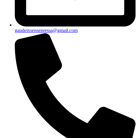
gaudeixsensepressa@gmail.com