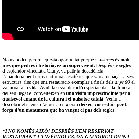
No us podeu perdre aquesta oportunitat perquè Casserres
és molt
més que pedres i història; és un supervivent
. Després de segles
d’esplendor vinculat a Cluny, va patir la decadència,
l’abandonament i fins i tot rituals esotèrics que van amenaçar la seva
estructura, fins que una restauració exemplar a finals dels
anys 90
el
va tornar a la vida. Avui, la seva ubicació espectacular i la riquesa
del seu llegat el converteixen en
una visita imprescindible per a
qualsevol amant de la cultura i el paisatge català
. Veniu a
descobrir el silenci d’aquesta cinglera i
deixeu-vos seduir per la
força d’un monument que ha vençut el pas dels segles.
*I NO NOMÉS AIXÓ! DESPRÉS HEM RESERVAT
RESTAURANT A TAVÈRNOLES, ON GAUDIREM D’UNA