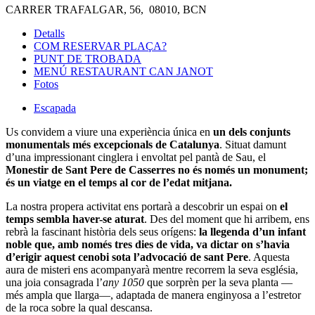
CARRER TRAFALGAR, 56, 08010, BCN
Detalls
COM RESERVAR PLAÇA?
PUNT DE TROBADA
MENÚ RESTAURANT CAN JANOT
Fotos
Escapada
Us convidem a viure una experiència única en
un dels conjunts
monumentals més excepcionals de Catalunya
. Situat damunt
d’una impressionant cinglera i envoltat pel pantà de Sau, el
Monestir de Sant Pere de Casserres no és només un monument;
és un viatge en el temps al cor de l’edat mitjana.
La nostra propera activitat ens portarà a descobrir un espai on
el
temps sembla haver-se aturat
. Des del moment que hi arribem, ens
rebrà la fascinant història dels seus orígens:
la llegenda d’un infant
noble que, amb només tres dies de vida, va dictar on s’havia
d’erigir aquest cenobi sota l’advocació de sant Pere
. Aquesta
aura de misteri ens acompanyarà mentre recorrem la seva església,
una joia consagrada l’
any 1050
que sorprèn per la seva planta —
més ampla que llarga—, adaptada de manera enginyosa a l’estretor
de la roca sobre la qual descansa.