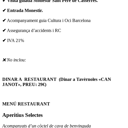
✔
Visita guiada Monestir Sant Pere de Casserres.
✔ Entrada Monestir.
✔
Acompanyament guia Cultura i Oci Barcelona
✔
Assegurança d’accidents i RC
✔
IVA 21%
❌ No inclou:
DINAR A RESTAURANT
(Dinar a Tavèrnoles «CAN
JANOT», PREU: 29€)
MENÚ RESTAURANT
Aperitius Selectes
Acompanyats d’un còctel de cava de benvinguda