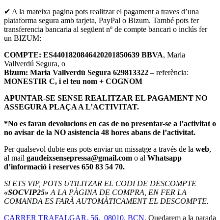
✔ A la mateixa pagina pots realitzar el pagament a traves d’una
plataforma segura amb tarjeta, PayPal o Bizum. També pots fer
transferencia bancaria al següent nº de compte bancari o inclús fer
un BIZUM:
COMPTE: ES4401820846420201850639 BBVA
, Maria
Vallverdú Segura, o
Bizum: Maria Vallverdú Segura 629813322
– referència:
MONESTIR C, i el teu nom + COGNOM
APUNTAR-SE SENSE REALITZAR EL PAGAMENT NO
ASSEGURA PLAÇA A L’ACTIVITAT.
*No es faran devolucions en cas de no presentar-se a l’activitat o
no avisar de la NO asistencia 48 hores abans de l’activitat.
Per qualsevol dubte ens pots enviar un missatge a través de la
web
,
al mail
gaudeixsensepressa@gmail.com
o al
Whatsapp
d’informació i reserves 650 83 54 70.
SI ETS VIP, POTS UTILITZAR EL CODI DE DESCOMPTE
«SOCVIP25»
A LA PÀGINA DE COMPRA, EN FER LA
COMANDA ES FARÀ AUTOMÀTICAMENT EL DESCOMPTE.
CARRER TRAFALGAR, 56, 08010, BCN
. Quedarem a la parada