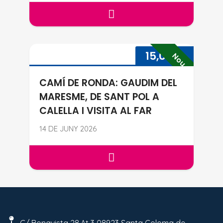
TAST DE MARXA NÒRDICA PER 
CAMÍ DE RONDA: GAUDIM DEL M
15,00
€
Nou
CAMÍ DE RONDA: GAUDIM DEL
MARESME, DE SANT POL A
CALELLA I VISITA AL FAR
14 DE JUNY 2026
CAMÍ DE RONDA: GAUDIM DEL MA
C/ Bonavista 28,At 3 08923 Santa Coloma de