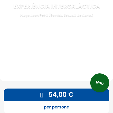
EXPERIÈNCIA INTERGALÀCTICA
Plaça Joan Peiró (Sortida Estació de Sants)
Nou
54,00
€
per persona