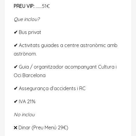
PREU VIP:
…….51€
Que inclou?
✔
Bus privat
✔
Activitats guiades a centre astronòmic amb
astrònom.
✔
Guia / organitzador acompanyant Cultura i
Oci Barcelona
✔
Assegurança d’accidents i RC
✔
IVA 21%
No inclou
❌ Dinar (Preu Menú 29€)