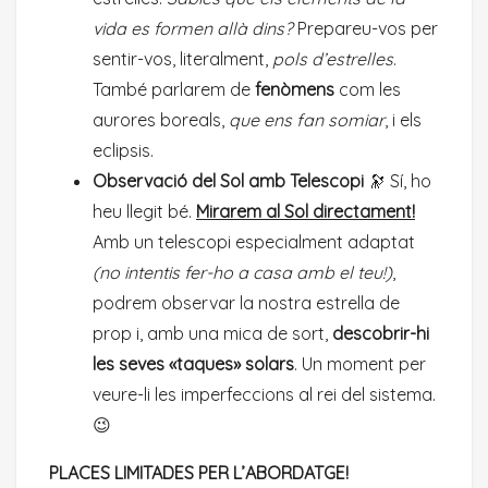
vida es formen allà dins?
Prepareu-vos per
sentir-vos, literalment,
pols d’estrelles
.
També parlarem de
fenòmens
com les
aurores boreals,
que ens fan somiar
, i els
eclipsis.
Observació del Sol amb Telescopi
🔭 Sí, ho
heu llegit bé.
Mirarem al Sol directament!
Amb un telescopi especialment adaptat
(no intentis fer-ho a casa amb el teu!)
,
podrem observar la nostra estrella de
prop i, amb una mica de sort,
descobrir-hi
les seves «taques» solars
. Un moment per
veure-li les imperfeccions al rei del sistema.
😉
PLACES LIMITADES PER L’ABORDATGE!