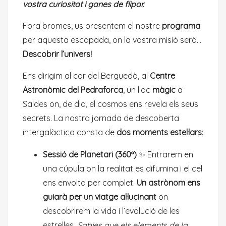
vostra curiositat i ganes de flipar.
Fora bromes, us presentem el nostre
programa
per aquesta escapada, on la vostra misió serà…
Descobrir l’univers!
Ens dirigim al cor del Berguedà, al
Centre
Astronòmic del Pedraforca
, un lloc
màgic
a
Saldes on, de dia, el cosmos ens revela els seus
secrets. La nostra jornada de descoberta
intergalàctica consta de
dos moments estel·lars
:
Sessió de Planetari (360º)
✨ Entrarem en
una cúpula on la realitat es difumina i el cel
ens envolta per complet.
Un astrònom ens
guiarà per un viatge al·lucinant
on
descobrirem la vida i l’evolució de les
estrelles.
Sabies que els elements de la