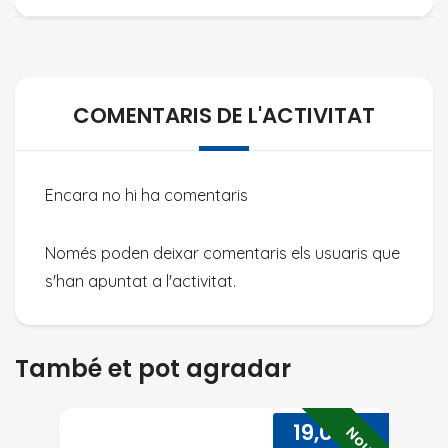
COMENTARIS DE L'ACTIVITAT
Encara no hi ha comentaris
Només poden deixar comentaris els usuaris que
s'han apuntat a l'activitat.
També et pot agradar
📢 NOVA DATA! INICIACIÓ A L
19,00
€
Nou