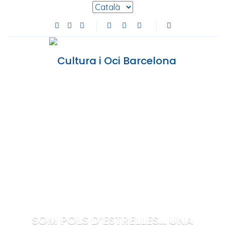
Selecciona l'idioma
Facebook de Cultura i Oci Barcelona (s'obre en
Instagram de Cultura i Oci Barcelona (s'obre
Youtube de Cultura i Oci Barcelona (s'ob
SOM POLS D’ESTRELLES… UNA