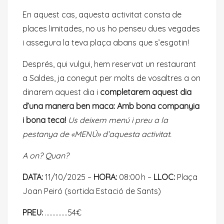
En aquest cas, aquesta activitat consta de
places limitades, no us ho penseu dues vegades
i assegura la teva plaça abans que s’esgotin!
Després, qui vulgui, hem reservat un restaurant
a Saldes, ja conegut per molts de vosaltres a on
dinarem aquest dia i
completarem aquest dia
d’una manera ben maca: Amb bona companyia
i bona teca!
Us deixem menú i preu a la
pestanya de «MENÚ» d’aquesta activitat.
A on? Quan?
DATA:
11/10/2025 –
HORA:
08:00 h –
LLOC:
Plaça
Joan Peiró (sortida Estació de Sants)
PREU:
……………54€