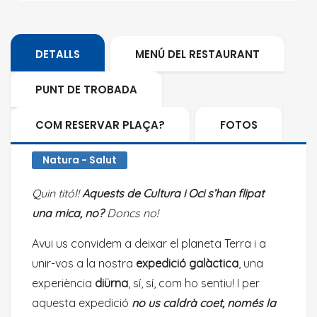
DETALLS
MENÚ DEL RESTAURANT
PUNT DE TROBADA
COM RESERVAR PLAÇA?
FOTOS
Natura - Salut
Quin titól!
Aquests de Cultura i Oci s’han flipat
una mica, no?
Doncs no!
Avui us convidem a deixar el planeta Terra i a
unir-vos a la nostra
expedició galàctica
, una
experiència
diürna
, sí, sí, com ho sentiu! I per
aquesta expedició
no us caldrà coet, només la