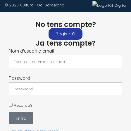
© 2025 Cultura i Oci Barcelona
No tens compte?
Registra't
Ja tens compte?
Nom d'usuari o email
Password
Recorda'm
Entra
Has oblidat el password?