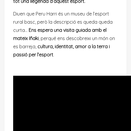
tot una llegenda d’aquest esport.
Diuen que Peru Harri és un museu de l’esport
rural basc, però la descripció es queda queda
curta…
Ens espera una visita guiada amb el
mateix Iñaki
, perqué ens descobreixi un món on
es barreja,
cultura, identitat, amor a la terra i
passió per l’esport
.