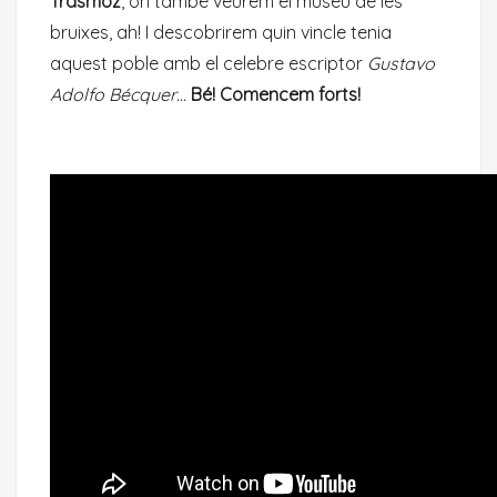
Trasmoz
, on també veurem el museu de les
bruixes, ah! I descobrirem quin vincle tenia
aquest poble amb el celebre escriptor
Gustavo
Adolfo Bécquer…
Bé! Comencem forts!