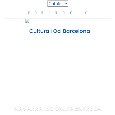
Selecciona l'idioma
Facebook de Cultura i Oci Barcelona (s'obre en
Instagram de Cultura i Oci Barcelona (s'obre
Youtube de Cultura i Oci Barcelona (s'ob
NAVARRA INDÒMITA ENTRE LA