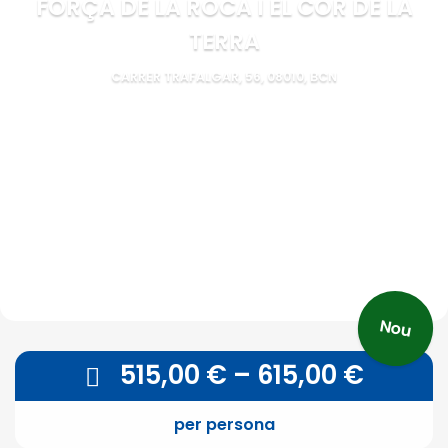
FORÇA DE LA ROCA I EL COR DE LA
TERRA
CARRER TRAFALGAR, 56, 08010, BCN
Nou
515,00
€
–
615,00
€
per persona