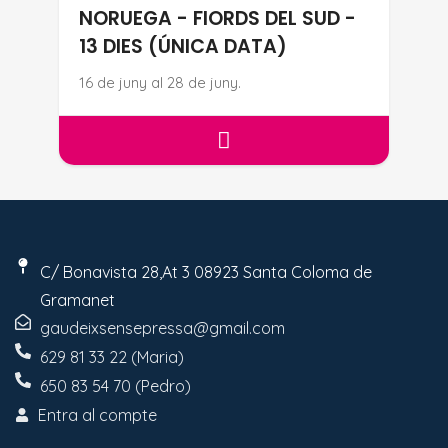
NORUEGA - FIORDS DEL SUD -
13 DIES (ÚNICA DATA)
16 de juny al 28 de juny.
TORNA L'HOTEL RODANT - NORU
C/ Bonavista 28,At 3 08923 Santa Coloma de
Gramanet
gaudeixsensepressa@gmail.com
629 81 33 22 (Maria)
650 83 54 70 (Pedro)
Entra al compte