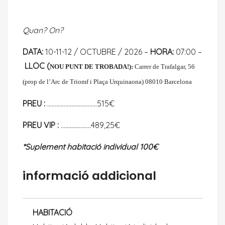
Quan? On?
DATA:
10-11-12 / OCTUBRE / 2026 –
HORA:
07:00 –
LLOC
(
NOU PUNT DE TROBADA!):
Carrer de Trafalgar, 56
(prop de l’Arc de Triomf i Plaça Urquinaona) 08010 Barcelona
PREU :
……………………………515€
PREU VIP :
………………..489,25€
*Suplement habitació individual 100€
informació addicional
HABITACIÓ