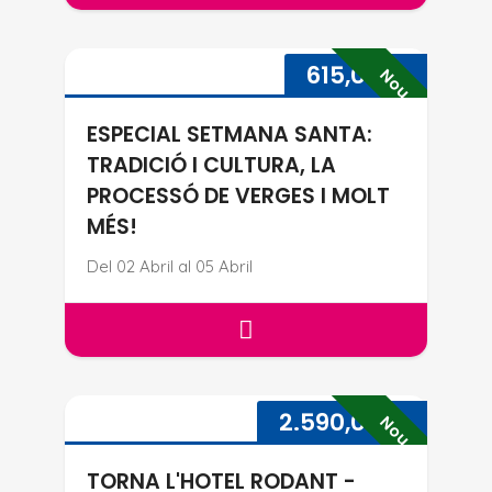
ESPECIAL SETMANA SANTA: TRA
615,00
€
Nou
ESPECIAL SETMANA SANTA:
TRADICIÓ I CULTURA, LA
PROCESSÓ DE VERGES I MOLT
MÉS!
Del 02 Abril al 05 Abril
ESPECIAL SETMANA SANTA: TRA
TORNA L'HOTEL RODANT - NORU
2.590,00
€
Nou
TORNA L'HOTEL RODANT -