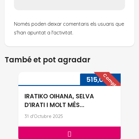
Només poden deixar comentaris els usuaris que
s'han apuntat a l'activitat.
També et pot agradar
Complet
IRATIKO OIHANA, SELVA D’IRATI 
515,00
€
IRATIKO OIHANA, SELVA
D’IRATI I MOLT MÉS...
31 d'Octubre 2025
IRATIKO OIHANA, SELVA D’IRATI