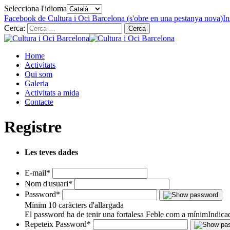
Selecciona l'idioma
Facebook de Cultura i Oci Barcelona (s'obre en una pestanya nova)
In
Cerca:
Home
Activitats
Qui som
Galeria
Activitats a mida
Contacte
Registre
Les teves dades
E-mail
*
Nom d'usuari
*
Password
*
Mínim 10 caràcters d'allargada
El password ha de tenir una fortalesa Feble com a mínim
Indica
Repeteix Password
*