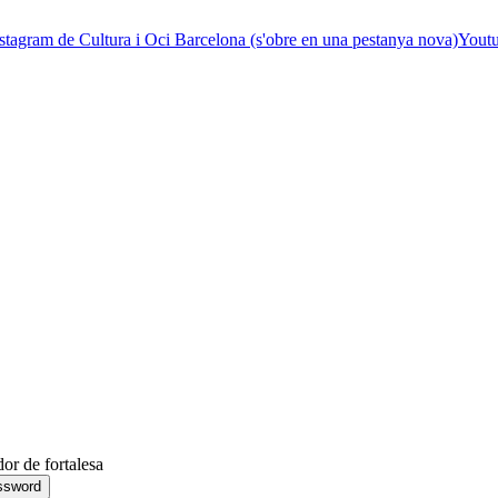
stagram de Cultura i Oci Barcelona (s'obre en una pestanya nova)
Youtu
dor de fortalesa