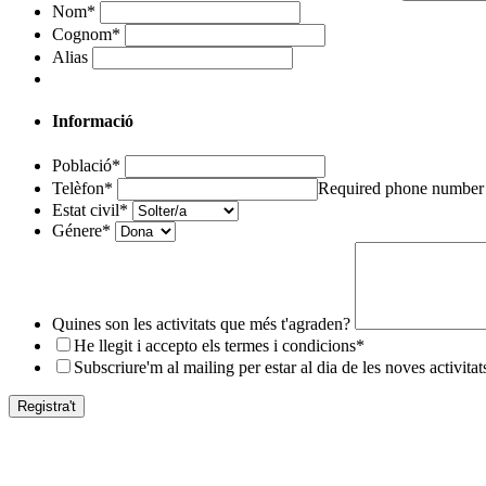
Nom
*
Cognom
*
Alias
Informació
Població
*
Telèfon
*
Required phone number
Estat civil
*
Génere
*
Quines son les activitats que més t'agraden?
He llegit i accepto els termes i condicions
*
Subscriure'm al mailing per estar al dia de les noves activitat