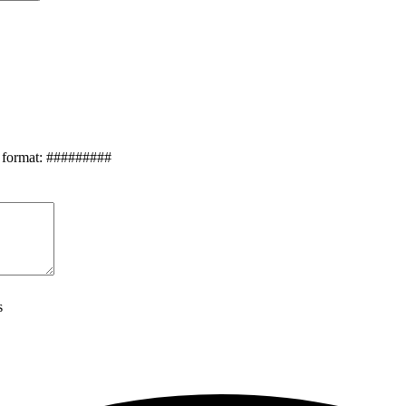
 format: #########
s