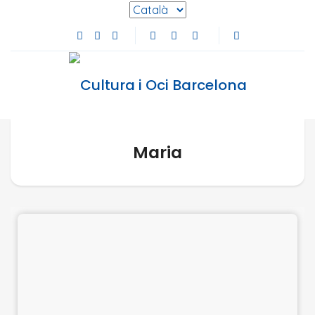
Selecciona l'idioma
Facebook de Cultura i Oci Barcelona (s'obre en
Instagram de Cultura i Oci Barcelona (s'obre
Youtube de Cultura i Oci Barcelona (s'ob
Maria