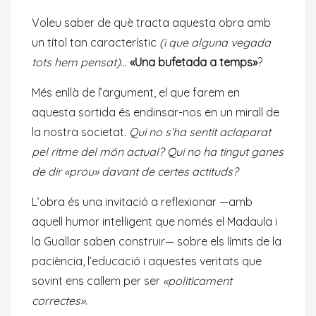
Voleu saber de què tracta aquesta obra amb
un títol tan característic
(i que alguna vegada
tots hem pensat)
…
«Una bufetada a temps»
?
Més enllà de l’argument, el que farem en
aquesta sortida és endinsar-nos en un mirall de
la nostra societat.
Qui no s’ha sentit aclaparat
pel ritme del món actual? Qui no ha tingut ganes
de dir «prou» davant de certes actituds?
L’obra és una invitació a reflexionar —amb
aquell humor intel·ligent que només el Madaula i
la Guallar saben construir— sobre els límits de la
paciència, l’educació i aquestes veritats que
sovint ens callem per ser
«politicament
correctes»
.