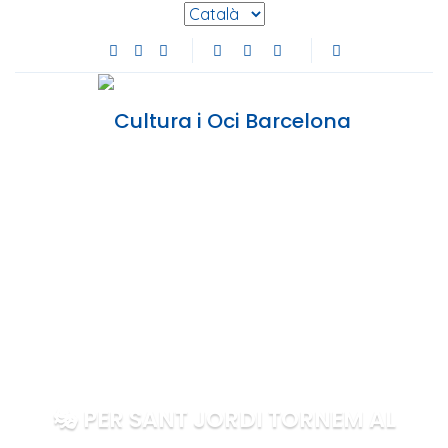
Selecciona l'idioma
Facebook de Cultura i Oci Barcelona (s'obre en
Instagram de Cultura i Oci Barcelona (s'obre
Youtube de Cultura i Oci Barcelona (s'ob
🎭 PER SANT JORDI TORNEM AL