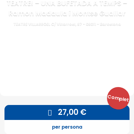
TEATRE! – UNA BUFETADA A TEMPS –
Ramon Madaula i Montse Guallar
TEATRE VILLARROEL C/ Villarroel, 87 - 08011 - Barcelona
Complet
27,00
€
per persona