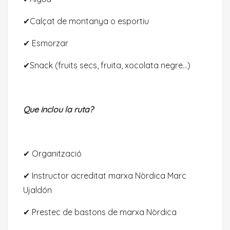
✔︎Calçat de montanya o esportiu
✔︎ Esmorzar
✔︎Snack (fruits secs, fruita, xocolata negre…)
Que inclou la ruta?
✔︎ Organització
✔︎ Instructor acreditat marxa Nòrdica Marc
Ujaldón
✔︎ Prestec de bastons de marxa Nòrdica