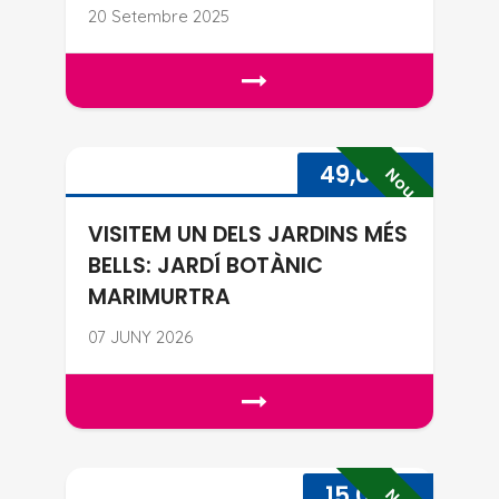
20 Setembre 2025
📢 NOVA DATA! INICIACIÓ A L
VISITEM UN DELS JARDINS MÉ
49,00
€
Nou
VISITEM UN DELS JARDINS MÉS
BELLS: JARDÍ BOTÀNIC
MARIMURTRA
07 JUNY 2026
VISITEM UN DELS JARDINS MÉS
CAMÍ DE RONDA: GAUDIM DEL M
15,00
€