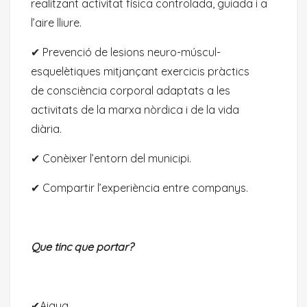
realitzant activitat física controlada, guiada i a
l’aire lliure.
✔︎ Prevenció de lesions neuro-múscul-
esquelètiques mitjançant exercicis pràctics
de consciència corporal adaptats a les
activitats de la marxa nòrdica i de la vida
diària.
✔︎ Conèixer l’entorn del municipi.
✔︎ Compartir l’experiència entre companys.
Que tinc que portar?
✔︎Aigua