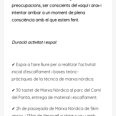
preocupacions, ser conscients del «aquí i ara» i
intentar arribar a un moment de plena
consciència amb el que estem fent.
Duració activitat i espai:
✔︎ Espai a l’aire lliure per a realitzar l’activitat
inicial d’escalfament i bases teòric-
pràctiques de la tècnica de marxa nòrdica.
✔︎ 30 tastet de Marxa Nòrdica al parc del Camí
del Pantà, entrega de material i escalfament.
✔︎ 2h de passejada de Marxa Nòrdica de 5km
aprox. i 134m de desnivell a ritme suau i amb