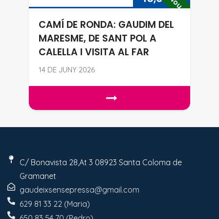
Nou
CAMÍ DE RONDA: GAUDIM DEL
MARESME, DE SANT POL A
CALELLA I VISITA AL FAR
14 DE JUNY 2026
CAMÍ DE RONDA: GAUDIM DEL MA
C/ Bonavista 28,At 3 08923 Santa Coloma de
Gramanet
gaudeixsensepressa@gmail.com
629 81 33 22 (Maria)
650 83 54 70 (Pedro)