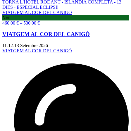
TORNA L'HOTEL RODANT - ISLÀNDIA COMPLETA - 13
DIES - ESPECIAL ECLIPSI!
VIATGEM AL COR DEL CANIGÓ
Nou
460,00
€
–
530,00
€
VIATGEM AL COR DEL CANIGÓ
11-12-13 Setembre 2026
VIATGEM AL COR DEL CANIGÓ