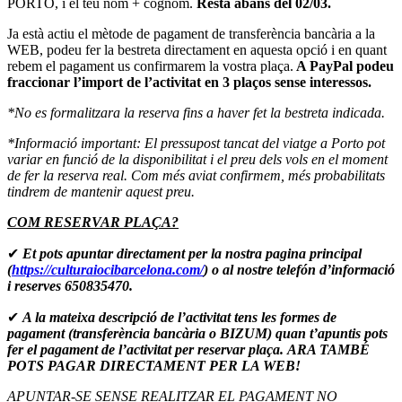
PORTO, i el teu nom + cognom.
Resta abans del 02/03.
Ja està actiu el mètode de pagament de transferència bancària a la
WEB, podeu fer la bestreta directament en aquesta opció i en quant
rebem el pagament us confirmarem la vostra plaça.
A PayPal podeu
fraccionar l’import de l’activitat en 3 plaços sense interessos.
*No es formalitzara la reserva fins a haver fet la bestreta indicada.
*Informació important: El pressupost tancat del viatge a Porto pot
variar en funció de la disponibilitat i el preu dels vols en el moment
de fer la reserva real. Com més aviat confirmem, més probabilitats
tindrem de mantenir aquest preu.
COM RESERVAR PLAÇA?
✔
Et pots apuntar directament per la nostra pagina principal
(
https://culturaiocibarcelona.com/
) o al nostre telefón d’informació
i reserves 650835470.
✔
A la mateixa descripció de l’activitat tens les formes de
pagament (transferència bancària o BIZUM) quan t’apuntis pots
fer el pagament de l’activitat per reservar plaça.
ARA TAMBÉ
POTS PAGAR DIRECTAMENT PER LA WEB!
APUNTAR-SE SENSE REALITZAR EL PAGAMENT NO