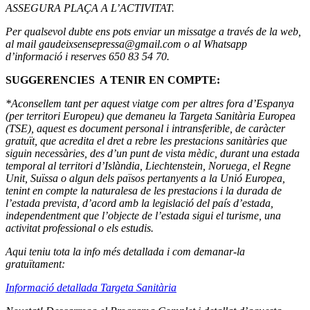
ASSEGURA PLAÇA A L’ACTIVITAT.
Per qualsevol dubte ens pots enviar un missatge a través de la
web
,
al mail
gaudeixsensepressa@gmail.com
o al
Whatsapp
d’informació i reserves 650 83 54 70.
SUGGERENCIES A TENIR EN COMPTE:
*Aconsellem tant per aquest viatge com per altres fora d’Espanya
(per territori Europeu) que demaneu la Targeta Sanitària Europea
(TSE), aquest es document personal i intransferible, de caràcter
gratuït, que acredita el dret a rebre les prestacions sanitàries que
siguin necessàries, des d’un punt de vista mèdic, durant una estada
temporal al territori d’Islàndia, Liechtenstein, Noruega, el Regne
Unit, Suïssa o algun dels països pertanyents a la Unió Europea,
tenint en compte la naturalesa de les prestacions i la durada de
l’estada prevista, d’acord amb la legislació del país d’estada,
independentment que l’objecte de l’estada sigui el turisme, una
activitat professional o els estudis.
Aqui teniu tota la info més detallada i com demanar-la
gratuïtament:
Informació detallada Targeta Sanitària