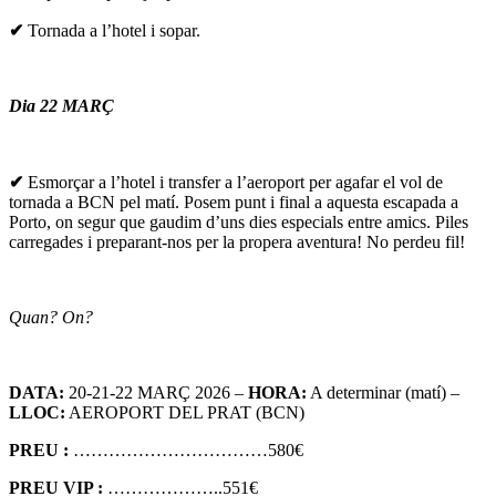
✔
Tornada a l’hotel i sopar.
Dia 22 MARÇ
✔
Esmorçar a l’hotel i transfer a l’aeroport per agafar el vol de
tornada a BCN pel matí. Posem punt i final a aquesta escapada a
Porto, on segur que gaudim d’uns dies especials entre amics. Piles
carregades i preparant-nos per la propera aventura! No perdeu fil!
Quan? On?
DATA:
20-21-22 MARÇ 2026 –
HORA:
A determinar (matí) –
LLOC:
AEROPORT DEL PRAT (BCN)
PREU :
……………………………580€
PREU VIP :
………………..551€