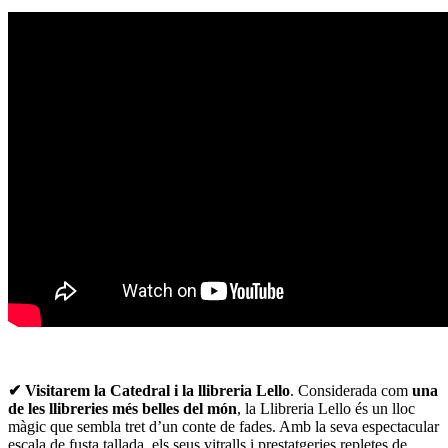
✔
Visitarem la Catedral i la llibreria Lello
. Considerada com
una
de les llibreries més belles del món
, la Llibreria Lello és un lloc
màgic que sembla tret d’un conte de fades. Amb la seva espectacular
escala de fusta tallada, els seus vitralls i prestatgeries repletes de