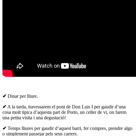
✔
Dinar per lliure.
✔
A la tarda, travessarem el pont de Don Luis I per gaudir d’una
cosa molt tipica d’aquesta part de Porto, un celler de vi, on farem
una petita visita i una degustació!
✔
Temps lliures per gaudir d’aquest barri, fer compres, prendre algo
o simplement passejar pels seus carrers.