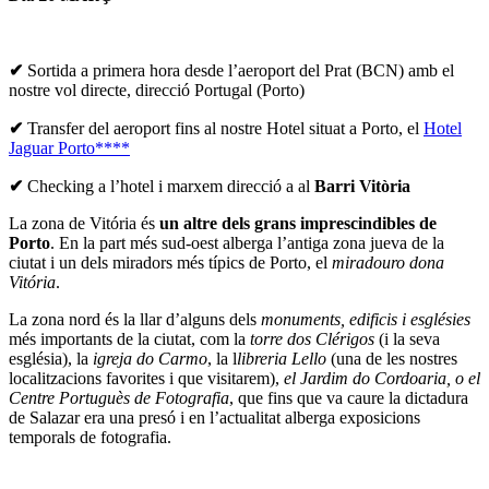
✔
Sortida a primera hora desde l’aeroport del Prat (BCN) amb el
nostre vol directe, direcció Portugal (Porto)
✔
Transfer del aeroport fins al nostre Hotel situat a Porto, el
Hotel
Jaguar Porto****
✔
Checking a l’hotel i marxem direcció a al
Barri Vitòria
La zona de Vitória és
un altre dels grans imprescindibles de
Porto
. En la part més sud-oest alberga l’antiga zona jueva de la
ciutat i un dels miradors més típics de Porto, el
miradouro dona
Vitória
.
La zona nord és la llar d’alguns dels
monuments, edificis i esglésies
més importants de la ciutat, com la
torre dos Clérigos
(i la seva
església), la
igreja do Carmo
, la l
libreria Lello
(una de les nostres
localitzacions favorites i que visitarem),
el Jardim do Cordoaria, o el
Centre Portuguès de Fotografia
, que fins que va caure la dictadura
de Salazar era una presó i en l’actualitat alberga exposicions
temporals de fotografia.