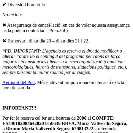
✔
Diversió i bon rotllo!
No inclou:
✖ Assegurança de cancel·lació (en cas de voler aquesta assegurança
us la podem contractar – Preu:35€)
✖ Esmorzar i dinar dia 20 – dinar dies 21 i 22.
*PD. IMPORTANT: L’agència es reserva el dret de modificar o
alterar l’ordre i/o el contingut del programa per raons de força
major o circumstàncies alienes a la seva organització (condicions
meteorològiques, horaris de transports, situacions polítiques, etc.),
sempre buscant la millor solució per al viatger.
Aeroport del Prat
. Més endevant proporcionarem ubicació exacta i
hora de sortida.
IMPORTANT!!!
Per fer la reserva cal fer una bestreta de
200€
al
COMPTE:
ES4401820846420201850639 BBVA, Maria Vallverdú Segura
,
o
Bizum: Maria Vallverdú Segura 629813322
– referència: