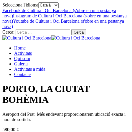
Selecciona l'idioma
Facebook de Cultura i Oci Barcelona (s'obre en una pestanya
nova)
Instagram de Cultura i Oci Barcelona (s'obre en una pestanya
nova)
Youtube de Cultura i Oci Barcelona (s'obre en una pestanya
nova)
Cerca:
Home
Activitats
Qui som
Galeria
Activitats a mida
Contacte
PORTO, LA CIUTAT
BOHÈMIA
Aeroport del Prat. Més endevant proporcionarem ubicació exacta i
hora de sortida.
580,00
€