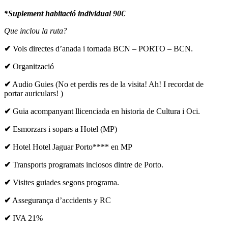
*Suplement habitació individual 90€
Que inclou la ruta?
✔
Vols directes d’anada i tornada BCN – PORTO – BCN.
✔
Organització
✔
Audio Guies (No et perdis res de la visita! Ah! I recordat de
portar auriculars! )
✔
Guia acompanyant llicenciada en historia de Cultura i Oci.
✔
Esmorzars i sopars a Hotel (MP)
✔
Hotel Hotel Jaguar Porto**** en MP
✔
Transports programats inclosos dintre de Porto.
✔
Visites guiades segons programa.
✔
Assegurança d’accidents y RC
✔
IVA 21%