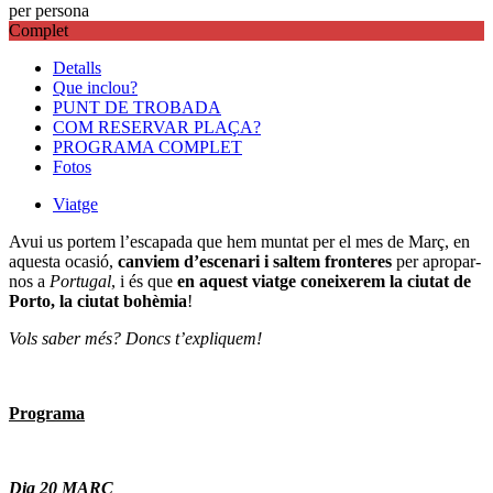
per persona
Complet
Detalls
Que inclou?
PUNT DE TROBADA
COM RESERVAR PLAÇA?
PROGRAMA COMPLET
Fotos
Viatge
Avui us portem l’escapada que hem muntat per el mes de Març, en
aquesta ocasió,
canviem d’escenari i saltem fronteres
per apropar-
nos a
Portugal
, i és que
en aquest viatge coneixerem la ciutat de
Porto, la ciutat bohèmia
!
Vols saber més? Doncs t’expliquem!
Programa
Dia 20 MARÇ