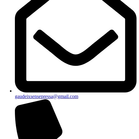
gaudeixsensepressa@gmail.com