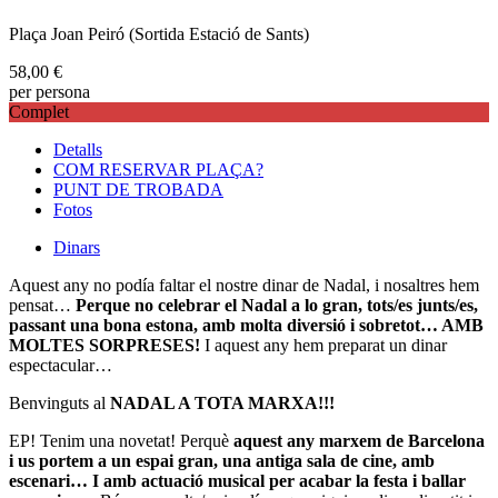
Plaça Joan Peiró (Sortida Estació de Sants)
58,00
€
per persona
Complet
Detalls
COM RESERVAR PLAÇA?
PUNT DE TROBADA
Fotos
Dinars
Aquest any no podía faltar el nostre dinar de Nadal, i nosaltres hem
pensat…
Perque no celebrar el Nadal a lo gran, tots/es junts/es,
passant una bona estona, amb molta diversió i sobretot… AMB
MOLTES SORPRESES!
I aquest any hem preparat un dinar
espectacular…
Benvinguts al
NADAL A TOTA MARXA!!!
EP! Tenim una novetat! Perquè
aquest any marxem de Barcelona
i us portem a un espai gran, una antiga sala de cine, amb
escenari…
I amb actuació musical per acabar la festa i ballar