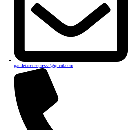
gaudeixsensepressa@gmail.com