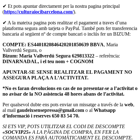
✔ Et pots apuntar directament per la nostra pagina principal
(
https://culturaiocibarcelona.com/
).
✔ A la mateixa pagina pots realitzar el pagament a traves d’una
plataforma segura amb tarjeta o PayPal. També pots fer transferencia
bancaria al següent nº de compte bancari o inclús fer un BIZUM:
COMPTE: ES4401820846420201850639 BBVA
, Maria
Vallverdú Segura, o
Bizum: Maria Vallverdú Segura 629813322
– referència:
DINARNADAL, i el teu nom + COGNOM
APUNTAR-SE SENSE REALITZAR EL PAGAMENT NO
ASSEGURA PLAÇA A L’ACTIVITAT.
*No es faran devolucions en cas de no presentar-se a l’activitat o
no avisar de la NO asistencia 48 hores abans de l’activitat.
Per qualsevol dubte ens pots enviar un missatge a través de la
web
,
al mail
gaudeixsensepressa@gmail.com
o al
Whatsapp
d’informació i reserves 650 83 54 70.
SI ETS VIP, POTS UTILITZAR EL CODI DE DESCOMPTE
«SOCVIP25»
A LA PÀGINA DE COMPRA, EN FER LA
COMANDA ES FARÀ AUTOMÀTICAMENT EL DESCOMPTE.