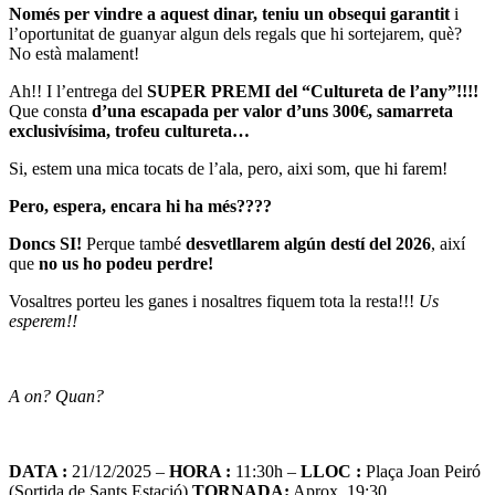
Només per vindre a aquest dinar, teniu un obsequi garantit
i
l’oportunitat de guanyar algun dels regals que hi sortejarem, què?
No està malament!
Ah!! I l’entrega del
SUPER PREMI del “Cultureta de l’any”!!!!
Que consta
d’una escapada per valor d’uns 300€, samarreta
exclusivísima, trofeu cultureta…
Si, estem una mica tocats de l’ala, pero, aixi som, que hi farem!
Pero, espera, encara hi ha més????
Doncs SI!
Perque també
desvetllarem algún destí del 2026
, així
que
no us ho podeu perdre!
Vosaltres porteu les ganes i nosaltres fiquem tota la resta!!!
Us
esperem!!
A on? Quan?
DATA :
21/12/2025 –
HORA :
11:30h –
LLOC :
Plaça Joan Peiró
(Sortida de Sants Estació)
TORNADA:
Aprox. 19:30