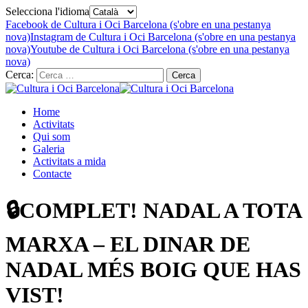
Selecciona l'idioma
Facebook de Cultura i Oci Barcelona (s'obre en una pestanya
nova)
Instagram de Cultura i Oci Barcelona (s'obre en una pestanya
nova)
Youtube de Cultura i Oci Barcelona (s'obre en una pestanya
nova)
Cerca:
Home
Activitats
Qui som
Galeria
Activitats a mida
Contacte
🔒COMPLET! NADAL A TOTA
MARXA – EL DINAR DE
NADAL MÉS BOIG QUE HAS
VIST!