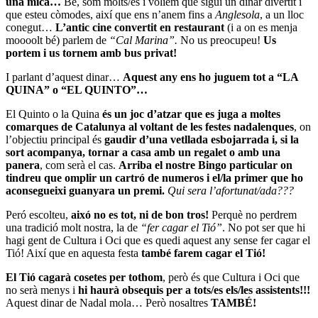
una mica…
Bé, som molts/es i volíem que sigui un dinar divertit i
que esteu còmodes, així que ens n’anem fins a
Anglesola
, a un lloc
conegut…
L’antic cine convertit en restaurant
(i a on es menja
moooolt bé) parlem de
“Cal Marina”.
No us preocupeu!
Us
portem i us tornem amb bus privat!
I parlant d’aquest dinar…
Aquest any ens ho juguem tot a “LA
QUINA” o “EL QUINTO”…
El Quinto o la Quina
és un joc d’atzar que es juga a moltes
comarques de Catalunya al voltant de les festes nadalenques
, on
l’objectiu principal és
gaudir d’una vetllada esbojarrada i, si la
sort acompanya, tornar a casa amb un regalet o amb una
panera
, com serà el cas.
Arriba el nostre Bingo particular on
tindreu que omplir un cartró de numeros i el/la primer que ho
aconsegueixi guanyara un premi.
Qui sera l’afortunat/ada???
Peró escolteu,
aixó no es tot, ni de bon tros!
Perquè no perdrem
una tradició molt nostra, la de
“fer cagar el Tió”
. No pot ser que hi
hagi gent de Cultura i Oci que es quedi aquest any sense fer cagar el
Tió! Així que en aquesta festa
també farem cagar el Tió!
El Tió cagarà cosetes per tothom
, però és que Cultura i Oci que
no serà menys i
hi haurà obsequis per a tots/es els/les assistents!!!
Aquest dinar de Nadal mola… Però nosaltres
TAMBÉ!