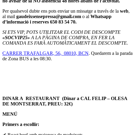
no avisar de la NO asistencia 48 hores abans de l’activitat.
Per qualsevol dubte ens pots enviar un missatge a través de la
web
,
al mail
gaudeixsensepressa@gmail.com
o al
Whatsapp
d’informació i reserves 650 83 54 70.
SI ETS VIP, POTS UTILITZAR EL CODI DE DESCOMPTE
«SOCVIP25»
A LA PÀGINA DE COMPRA, EN FER LA
COMANDA ES FARÀ AUTOMÀTICAMENT EL DESCOMPTE.
CARRER TRAFALGAR, 56, 08010, BCN
. Quedarem a la parada
de Zona BUS a les 08:30.
DINAR A RESTAURANT
(Dinar a CAL FELIP – OLESA
DE MONTSERRAT, PREU: 32€)
MENÚ
Primers a escollir:
✔ Roast beef amb maionesa de maduixots