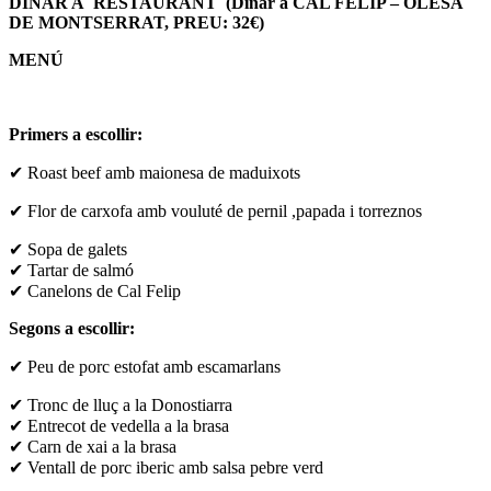
DINAR A RESTAURANT
(Dinar a CAL FELIP – OLESA
DE MONTSERRAT, PREU: 32€)
MENÚ
Primers a escollir:
✔ Roast beef amb maionesa de maduixots
✔ Flor de carxofa amb vouluté de pernil ,papada i torreznos
✔ Sopa de galets
✔ Tartar de salmó
✔ Canelons de Cal Felip
Segons a escollir:
✔ Peu de porc estofat amb escamarlans
✔ Tronc de lluç a la Donostiarra
✔ Entrecot de vedella a la brasa
✔ Carn de xai a la brasa
✔ Ventall de porc iberic amb salsa pebre verd