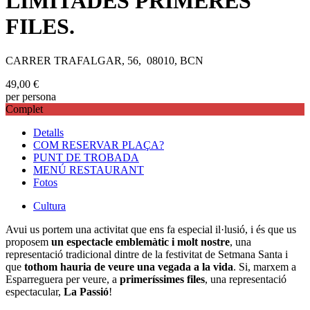
LIMITADES PRIMERES
FILES.
CARRER TRAFALGAR, 56, 08010, BCN
49,00
€
per persona
Complet
Detalls
COM RESERVAR PLAÇA?
PUNT DE TROBADA
MENÚ RESTAURANT
Fotos
Cultura
Avui us portem una activitat que ens fa especial il·lusió, i és que us
proposem
un espectacle emblemàtic i molt nostre
, una
representació tradicional dintre de la festivitat de Setmana Santa i
que
tothom hauria de veure una vegada a la vida
. Si, marxem a
Esparreguera per veure, a
primeríssimes files
, una representació
espectacular,
La Passió
!