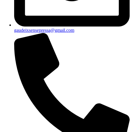
gaudeixsensepressa@gmail.com