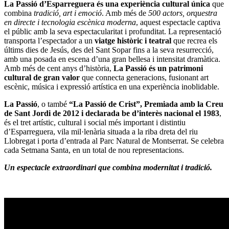
La Passió d’Esparreguera
és una experiència cultural única
que
combina
tradició, art i emoció
. Amb més de
500 actors, orquestra
en directe i tecnologia escènica moderna
, aquest espectacle captiva
el públic amb la seva espectacularitat i profunditat. La representació
transporta l’espectador a un
viatge històric i teatral
que recrea els
últims dies de Jesús, des del Sant Sopar fins a la seva resurrecció,
amb una posada en escena d’una gran bellesa i intensitat dramàtica.
Amb més de cent anys d’història,
La Passió és un patrimoni
cultural de gran valor
que connecta generacions, fusionant art
escènic, música i expressió artística en una experiència inoblidable.
La Passió
, o també
“La Passió de Crist”, Premiada amb la Creu
de Sant Jordi de 2012 i declarada be d’interès nacional el 1983
,
és el tret artístic, cultural i social més important i distintiu
d’Esparreguera, vila mil·lenària situada a la riba dreta del riu
Llobregat i porta d’entrada al Parc Natural de Montserrat. Se celebra
cada Setmana Santa, en un total de nou representacions.
Un espectacle extraordinari que combina modernitat i tradició.