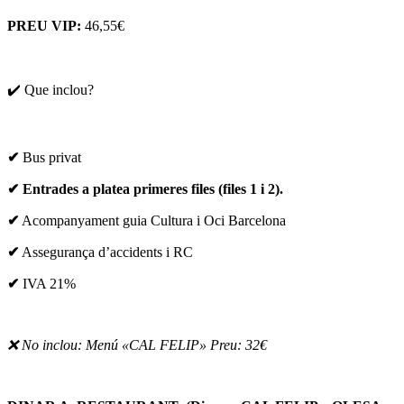
PREU VIP:
46,55€
✔️ Que inclou?
✔
Bus privat
✔
Entrades a platea primeres files (files 1 i 2).
✔
Acompanyament guia Cultura i Oci Barcelona
✔
Assegurança d’accidents i RC
✔
IVA 21%
❌ No inclou: Menú «CAL FELIP» Preu: 32€