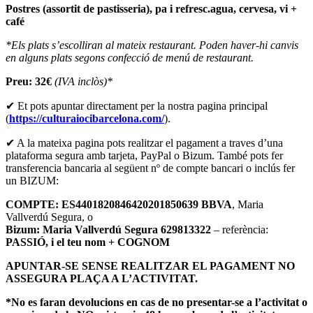
Postres (assortit de pastisseria), pa i refresc.agua, cervesa, vi +
café
*Els plats s’escolliran al mateix restaurant. Poden haver-hi canvis
en alguns plats segons confecció de menú de restaurant.
Preu: 32€
(IVA inclòs)*
✔ Et pots apuntar directament per la nostra pagina principal
(
https://culturaiocibarcelona.com/
).
✔ A la mateixa pagina pots realitzar el pagament a traves d’una
plataforma segura amb tarjeta, PayPal o Bizum. També pots fer
transferencia bancaria al següent nº de compte bancari o inclús fer
un BIZUM:
COMPTE: ES4401820846420201850639 BBVA
, Maria
Vallverdú Segura, o
Bizum: Maria Vallverdú Segura 629813322
– referència:
PASSIÓ, i el teu nom + COGNOM
APUNTAR-SE SENSE REALITZAR EL PAGAMENT NO
ASSEGURA PLAÇA A L’ACTIVITAT.
*No es faran devolucions en cas de no presentar-se a l’activitat o