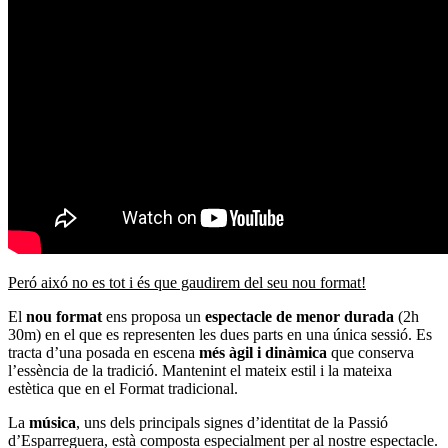
Peró aixó no es tot i és que gaudirem del seu nou format!
El
nou format
ens proposa un
espectacle de menor durada
(2h
30m) en el que es representen les dues parts en una única sessió. Es
tracta d’una posada en escena
més àgil i dinàmica
que conserva
l’essència de la tradició. Mantenint el mateix estil i la mateixa
estètica que en el Format tradicional.
La
música
, uns dels principals signes d’identitat de la Passió
d’Esparreguera, està composta especialment per al nostre espectacle.