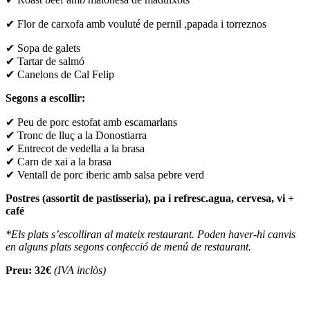
✔ Flor de carxofa amb vouluté de pernil ,papada i torreznos
✔ Sopa de galets
✔ Tartar de salmó
✔ Canelons de Cal Felip
Segons a escollir:
✔ Peu de porc estofat amb escamarlans
✔ Tronc de lluç a la Donostiarra
✔ Entrecot de vedella a la brasa
✔ Carn de xai a la brasa
✔ Ventall de porc iberic amb salsa pebre verd
Postres (assortit de pastisseria), pa i refresc.agua, cervesa, vi +
café
*Els plats s’escolliran al mateix restaurant. Poden haver-hi canvis
en alguns plats segons confecció de menú de restaurant.
Preu: 32€
(IVA inclòs)