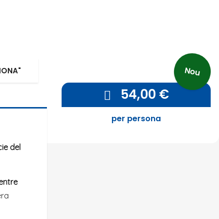
Nou
HONA"
54,00
€
per persona
ie del
entre
era