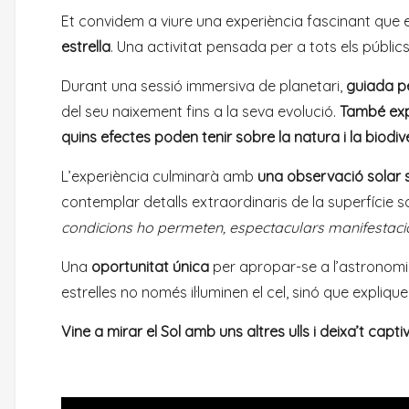
Et convidem a viure una experiència fascinant que 
estrella
. Una activitat pensada per a tots els públ
Durant una sessió immersiva de planetari,
guiada p
del seu naixement fins a la seva evolució.
També exp
quins efectes poden tenir sobre la natura i la biodiv
L’experiència culminarà amb
una observació solar s
contemplar detalls extraordinaris de la superfície 
condicions ho permeten, espectaculars manifestacions
Una
oportunitat única
per apropar-se a l’astronomia
estrelles no només il·luminen el cel, sinó que expliquen
Vine a mirar el Sol amb uns altres ulls i deixa’t cap