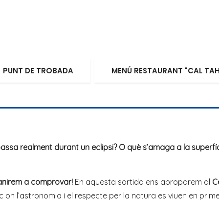
PUNT DE TROBADA
MENÚ RESTAURANT "CAL TA
assa realment durant un eclipsi? O què s’amaga a la superfíc
 anirem a comprovar!
En aquesta sortida ens aproparem al
C
c on l’astronomia i el respecte per la natura es viuen en prim