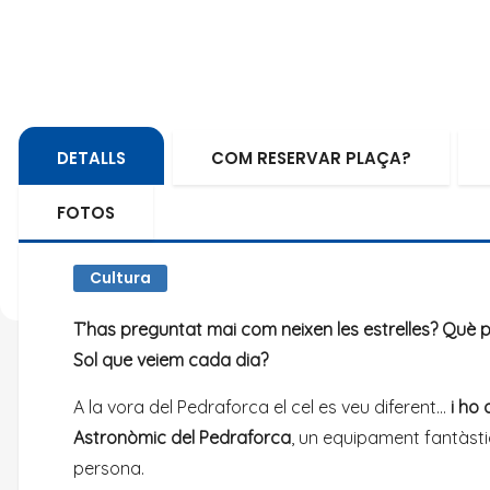
DETALLS
COM RESERVAR PLAÇA?
FOTOS
Cultura
T’has preguntat mai com neixen les estrelles? Què p
Sol que veiem cada dia?
A la vora del Pedraforca el cel es veu diferent…
i ho
Astronòmic del Pedraforca
, un equipament fantàsti
persona.