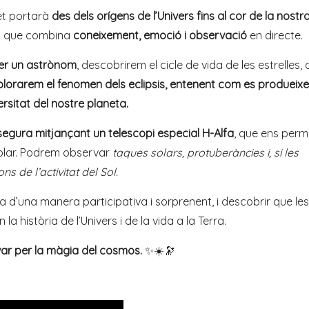
et portarà
des dels orígens de l’Univers fins al cor de la nostr
ics que combina
coneixement, emoció i observació
en directe.
er un astrònom
, descobrirem el cicle de vida de les estrelles,
lorarem el fenomen dels eclipsis, entenent com es produeixe
ersitat del nostre planeta.
egura mitjançant un telescopi especial H-Alfa
, que ens perm
solar. Podrem observar
taques solars, protuberàncies i, si les
 de l’activitat del Sol.
 d’una manera participativa i sorprenent, i descobrir que les
 la història de l’Univers i de la vida a la Terra.
tivar per la màgia del cosmos.
✨☀️🔭