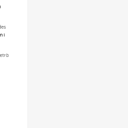
a
 des
n i
etrà