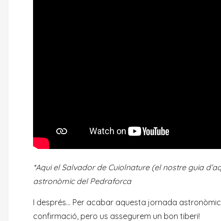
*Aqui el Salvador de Cuiolnature (el nostre guia d’
astronòmic del Pedraforca
I després… Per acabar aquesta jornada astronòmic
confirmació, pero us assegurem un bon tiberi!