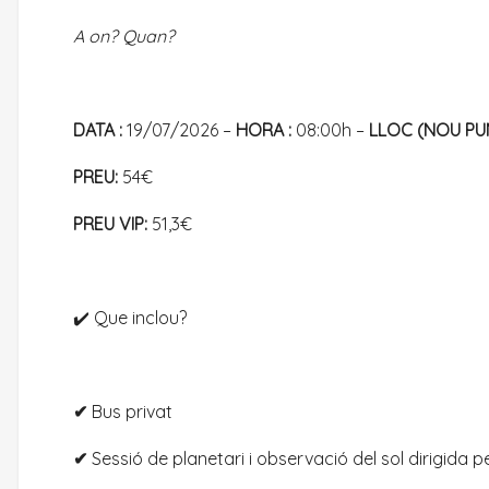
A on? Quan?
DATA :
19/07/2026 –
HORA :
08:00h –
LLOC (NOU PUN
PREU:
54€
PREU VIP:
51,3€
✔️ Que inclou?
✔
Bus privat
✔
Sessió de planetari i observació del sol dirigida 