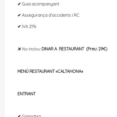
✔
Guia acompanyant
✔
Assegurança d’accidents i RC
✔
IVA 21%
❌ No inclou:
DINAR A RESTAURANT (Preu: 29€)
MENÚ
RESTAURANT «CALTAHONA»
ENTRANT
✔
Gaspatxo