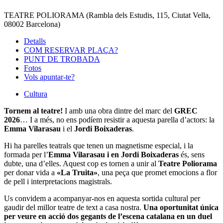
TEATRE POLIORAMA (Rambla dels Estudis, 115, Ciutat Vella,
08002 Barcelona)
Detalls
COM RESERVAR PLAÇA?
PUNT DE TROBADA
Fotos
Vols apuntar-te?
Cultura
Tornem al teatre!
I amb una obra dintre del marc del
GREC
2026
… I a més, no ens podíem resistir a aquesta parella d’actors: la
Emma Vilarasau
i el
Jordi Boixaderas
.
Hi ha parelles teatrals que tenen un magnetisme especial, i la
formada per l’
Emma Vilarasau i en Jordi Boixaderas
és, sens
dubte, una d’elles. Aquest cop es tornen a unir al
Teatre Poliorama
per donar vida a
«La Truita»
, una peça que promet emocions a flor
de pell i interpretacions magistrals.
Us convidem a acompanyar-nos en aquesta sortida cultural per
gaudir del millor teatre de text a casa nostra.
Una oportunitat única
per veure en acció dos gegants de l’escena catalana en un duel