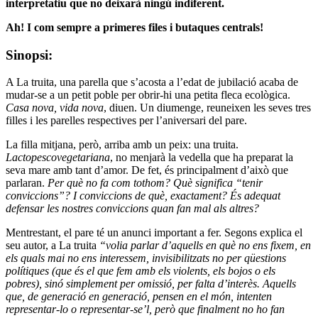
interpretatiu que no deixarà ningú indiferent.
Ah! I com sempre a primeres files i butaques centrals!
Sinopsi:
A La truita, una parella que s’acosta a l’edat de jubilació acaba de
mudar-se a un petit poble per obrir-hi una petita fleca ecològica.
Casa nova, vida nova
, diuen. Un diumenge, reuneixen les seves tres
filles i les parelles respectives per l’aniversari del pare.
La filla mitjana, però, arriba amb un peix: una truita.
Lactopescovegetariana
, no menjarà la vedella que ha preparat la
seva mare amb tant d’amor. De fet, és principalment d’això que
parlaran.
Per què no fa com tothom? Què significa “tenir
conviccions”? I conviccions de què, exactament? És adequat
defensar les nostres conviccions quan fan mal als altres?
Mentrestant, el pare té un anunci important a fer. Segons explica el
seu autor, a La truita
“volia parlar d’aquells en què no ens fixem, en
els quals mai no ens interessem, invisibilitzats no per qüestions
polítiques (que és el que fem amb els violents, els bojos o els
pobres), sinó simplement per omissió, per falta d’interès. Aquells
que, de generació en generació, pensen en el món, intenten
representar-lo o representar-se’l, però que finalment no ho fan