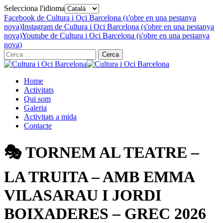
Selecciona l'idioma
Facebook de Cultura i Oci Barcelona (s'obre en una pestanya
nova)
Instagram de Cultura i Oci Barcelona (s'obre en una pestanya
nova)
Youtube de Cultura i Oci Barcelona (s'obre en una pestanya
nova)
Cerca:
Home
Activitats
Qui som
Galeria
Activitats a mida
Contacte
🎭 TORNEM AL TEATRE –
LA TRUITA – AMB EMMA
VILASARAU I JORDI
BOIXADERES – GREC 2026