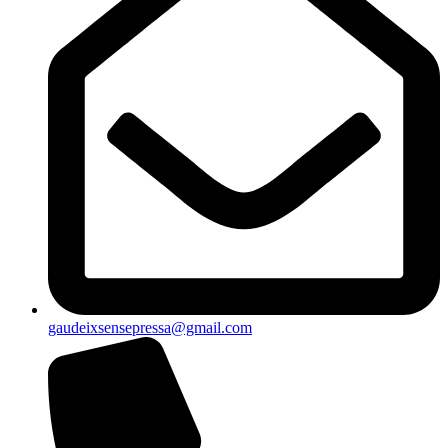
gaudeixsensepressa@gmail.com