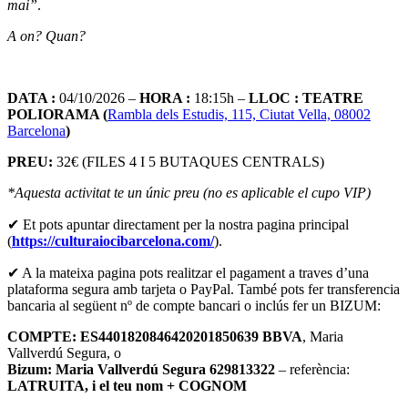
mai”
.
A on? Quan?
DATA :
04/10/2026 –
HORA :
18:15h –
LLOC : TEATRE
POLIORAMA (
Rambla dels Estudis, 115, Ciutat Vella, 08002
Barcelona
)
PREU:
32€ (FILES 4 I 5 BUTAQUES CENTRALS)
*Aquesta activitat te un únic preu (no es aplicable el cupo VIP)
✔ Et pots apuntar directament per la nostra pagina principal
(
https://culturaiocibarcelona.com/
).
✔ A la mateixa pagina pots realitzar el pagament a traves d’una
plataforma segura amb tarjeta o PayPal. També pots fer transferencia
bancaria al següent nº de compte bancari o inclús fer un BIZUM:
COMPTE: ES4401820846420201850639 BBVA
, Maria
Vallverdú Segura, o
Bizum: Maria Vallverdú Segura 629813322
– referència:
LATRUITA, i el teu nom + COGNOM